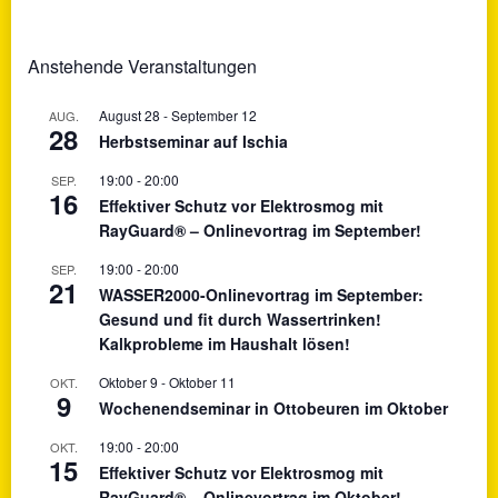
Anstehende Veranstaltungen
August 28
-
September 12
AUG.
28
Herbstseminar auf Ischia
19:00
-
20:00
SEP.
16
Effektiver Schutz vor Elektrosmog mit
RayGuard® – Onlinevortrag im September!
19:00
-
20:00
SEP.
21
WASSER2000-Onlinevortrag im September:
Gesund und fit durch Wassertrinken!
Kalkprobleme im Haushalt lösen!
Oktober 9
-
Oktober 11
OKT.
9
Wochenendseminar in Ottobeuren im Oktober
19:00
-
20:00
OKT.
15
Effektiver Schutz vor Elektrosmog mit
RayGuard® – Onlinevortrag im Oktober!