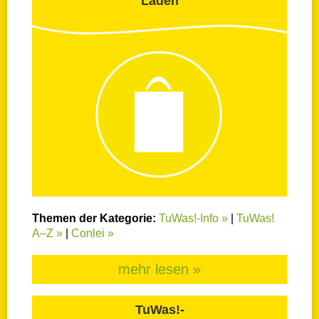
Laden
Themen der Kategorie:
TuWas!-Info »
|
TuWas!
A–Z »
|
Conlei »
mehr lesen »
TuWas!-