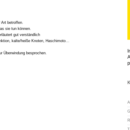
Art betroffen.
was sie tun können.
erläutert gut verständlich
nktion, kalte/heiße Knoten, Haschimoto…
I
zur Überwindung besprochen.
A
p
K
A
G
R
T