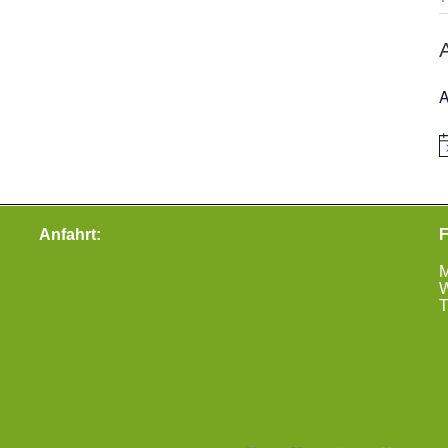
A
H
Anfahrt:
F
M
W
T