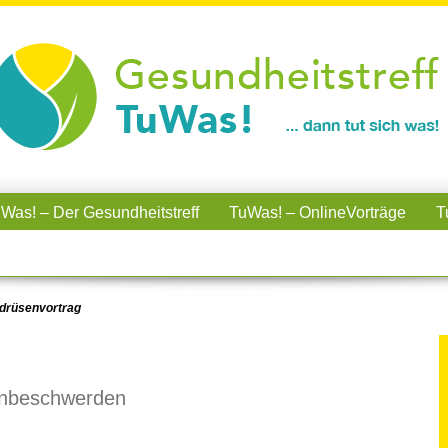
Was! – Der Gesundheitstreff
TuWas! – OnlineVorträge
T
ddrüsenvortrag
enbeschwerden