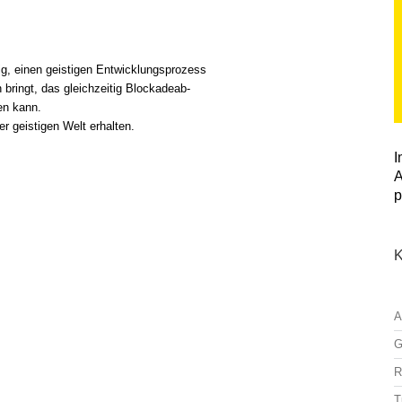
ig, einen geistigen Entwicklungsprozess
 bringt, das gleichzeitig Blockadeab-
en kann.
 geistigen Welt erhalten.
I
A
p
K
A
G
R
T