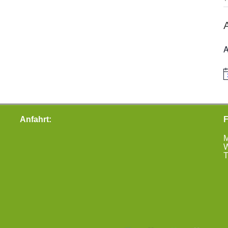
A
H
Anfahrt:
F
M
W
T