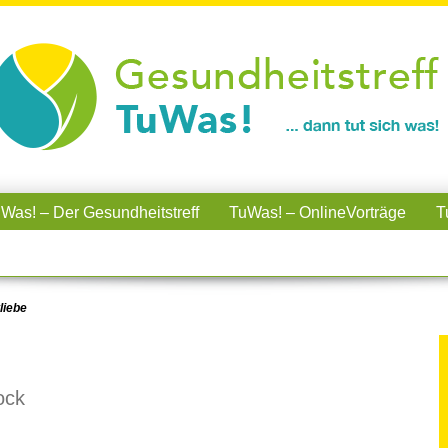
Was! – Der Gesundheitstreff
TuWas! – OnlineVorträge
T
liebe
ock