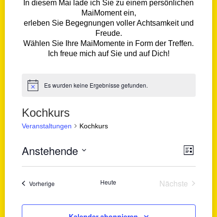
In diesem Mai lade ich Sie zu einem persönlichen
MaiMoment ein,
erleben Sie Begegnungen voller Achtsamkeit und
Freude.
Wählen Sie Ihre MaiMomente in Form der Treffen.
Ich freue mich auf Sie und auf Dich!
Es wurden keine Ergebnisse gefunden.
Hinweis
Kochkurs
Veranstaltungen
Kochkurs
Ansicht
Anstehende
Veranst
Liste
Navigat
Ansicht
Datum
Navigat
wählen.
Heute
Nächste
Veranstaltungen
Vorherige
Veranstaltu
Kalender abonnieren