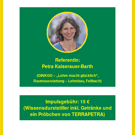
Referentin:
Petra Kaiserauer-Barth
(GINKGO – „Lehm macht glücklich“,
Raumausstattung – Lehmbau, Fellbach)
Impulsgebühr: 15 €
(Wissensdurststiller inkl. Getränke und
ein Pröbchen von TERRAPETRA)