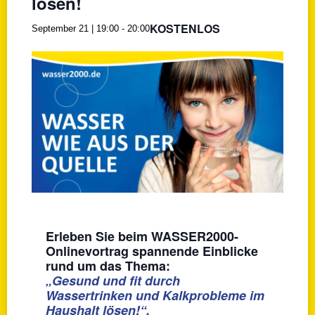
lösen!
KOSTENLOS
September 21 | 19:00
-
20:00
Erleben Sie beim WASSER2000-
Onlinevortrag spannende Einblicke
rund um das Thema:
„Gesund und fit durch
Wassertrinken und Kalkprobleme im
Haushalt lösen!“.