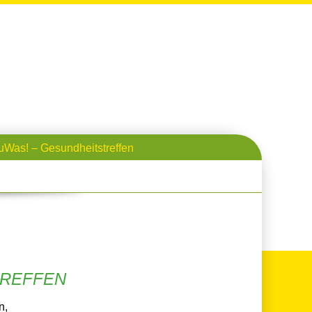
uWas! – Gesundheitstreffen
REFFEN
n,